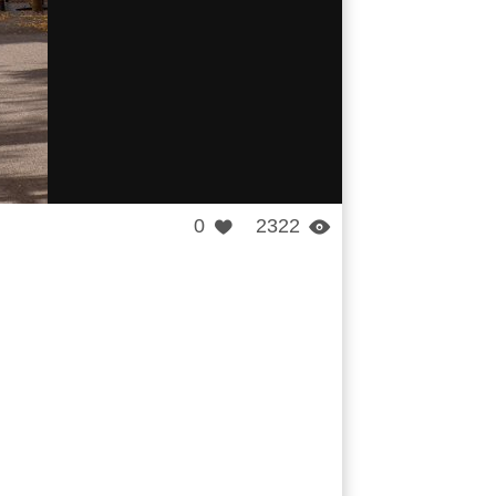
0
2322

