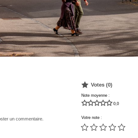

Votes (
0
)
Note moyenne :





0,0
Votre note :
poster un commentaire.




