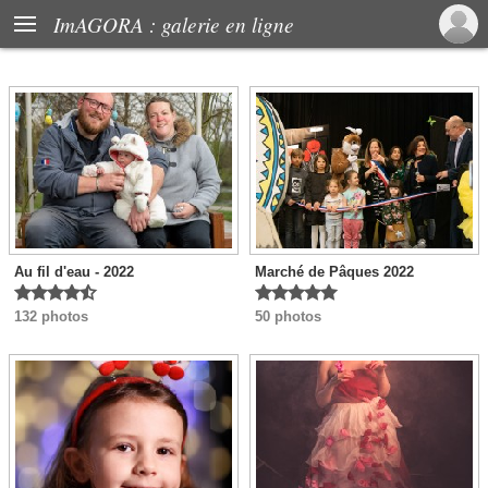

ImAGORA : galerie en ligne
Au fil d'eau - 2022
Marché de Pâques 2022










132 photos
50 photos