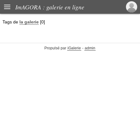

ImAGORA : galerie en ligne
Tags de
la galerie
[0]
Propulsé par
iGalerie
-
admin