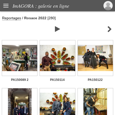

ImAGORA : galerie en ligne
Reportages
/
Rosace 2022
[280]


PA150089 2
PA150114
PA150122