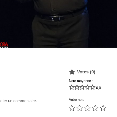

Votes (
0
)
Note moyenne :





0,0
Votre note :
poster un commentaire.




