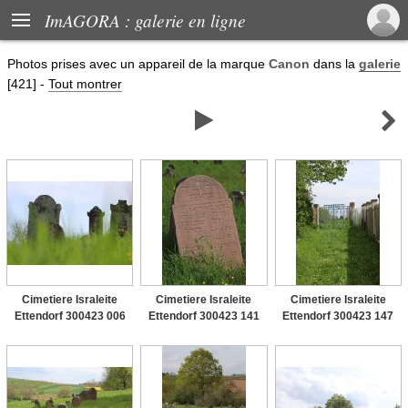

ImAGORA : galerie en ligne
Photos prises avec un appareil de la marque
Canon
dans la
galerie
[421]
-
Tout montrer


Cimetiere Israleite
Cimetiere Israleite
Cimetiere Israleite
Ettendorf 300423 006
Ettendorf 300423 141
Ettendorf 300423 147