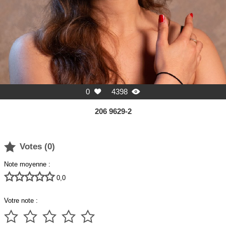
0
4398


206 9629-2

Votes (
0
)
Note moyenne :





0,0
Votre note :




