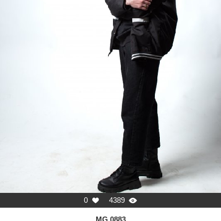
0
4389


MG 0883