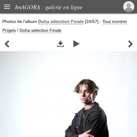

ImAGORA : galerie en ligne
Photos de
l'album
Doha sélection Finale
[24/57]
-
Tout montrer
Projets
/
Doha sélection Finale



