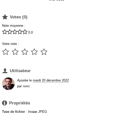

Votes (
0
)
Note moyenne :





0,0
Votre note :






Utilisateur
Ajoutée le
mardi 20 décembre 2022
par
remi

Propriétés
Type de fichier
: Image JPEG